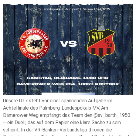
Unsere U17 steht vor einer spannenden Aufgabe im
Achtelfinale des Palmberg-Landespokals MV. Am
Damerower Weg empfängt das Team den @sv_barth_1950
– ein Duell, das auf dem Papier eine klare Sache zu sein
scheint. In der VR-Banken-Verbandsliga thronen die