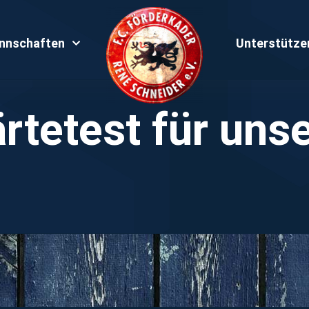
nnschaften
Unterstütze
rtetest für unse