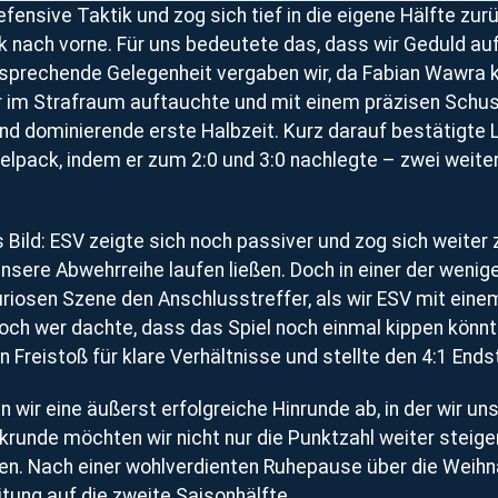
fensive Taktik und zog sich tief in die eigene Hälfte zurü
k nach vorne. Für uns bedeutete das, dass wir Geduld a
rsprechende Gelegenheit vergaben wir, da Fabian Wawra 
der im Strafraum auftauchte und mit einem präzisen Schus
end dominierende erste Halbzeit. Kurz darauf bestätigte
elpack, indem er zum 2:0 und 3:0 nachlegte – zwei weite
 Bild: ESV zeigte sich noch passiver und zog sich weiter 
unsere Abwehrreihe laufen ließen. Doch in einer der wen
kuriosen Szene den Anschlusstreffer, als wir ESV mit e
Doch wer dachte, dass das Spiel noch einmal kippen könnt
 Freistoß für klare Verhältnisse und stellte den 4:1 Ends
wir eine äußerst erfolgreiche Hinrunde ab, in der wir uns
ückrunde möchten wir nicht nur die Punktzahl weiter steig
en. Nach einer wohlverdienten Ruhepause über die Weihn
itung auf die zweite Saisonhälfte.