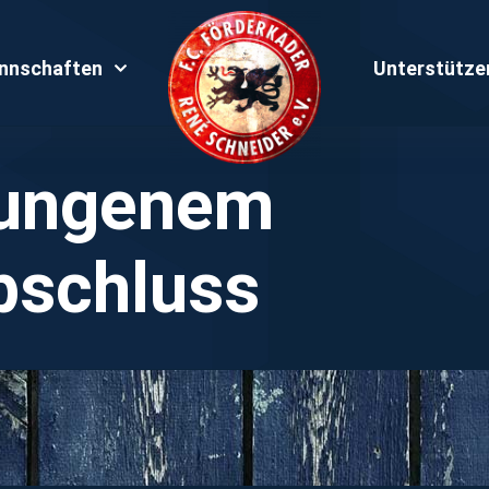
nnschaften
Unterstütze
lungenem
bschluss