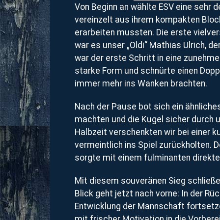
Von Beginn an wählte ESV eine sehr de
vereinzelt aus ihrem kompakten Bloc
erarbeiten mussten. Die erste vielve
war es unser „Oldi“ Mathias Ulrich, 
war der erste Schritt in eine zunehm
starke Form und schnürte einen Dopp
immer mehr ins Wanken brachten.
Nach der Pause bot sich ein ähnliches
machten und die Kugel sicher durch 
Halbzeit verschenkten wir bei einer 
vermeintlich ins Spiel zurückholten. 
sorgte mit einem fulminanten direkten
Mit diesem souveränen Sieg schließen 
Blick geht jetzt nach vorne: In der R
Entwicklung der Mannschaft fortsetz
mit frischer Motivation in die Vorbere