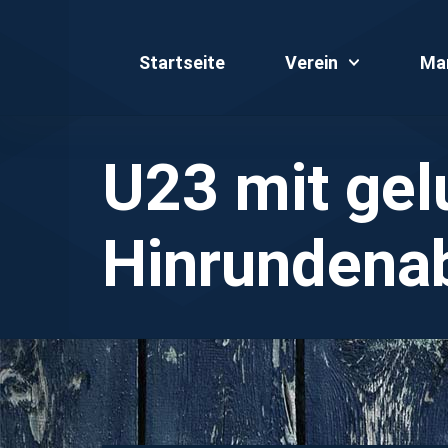
Startseite
Verein
Ma
U23 mit ge
Hinrundena