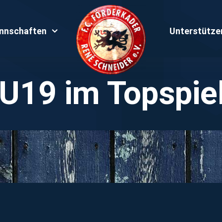
nnschaften
Unterstütze
 U19 im Topspie